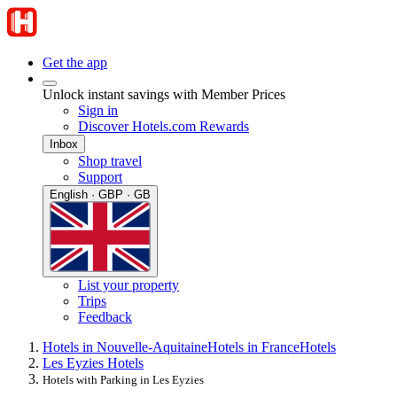
Get the app
Unlock instant savings with Member Prices
Sign in
Discover Hotels.com Rewards
Inbox
Shop travel
Support
English · GBP · GB
List your property
Trips
Feedback
Hotels in Nouvelle-Aquitaine
Hotels in France
Hotels
Les Eyzies Hotels
Hotels with Parking in Les Eyzies