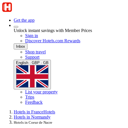
Get the app
Unlock instant savings with Member Prices
Sign in
Discover Hotels.com Rewards
Inbox
Shop travel
Support
English · GBP · GB
List your property
Trips
Feedback
Hotels in France
Hotels
Hotels in Normandy
Hotels in Coeur de Nacre